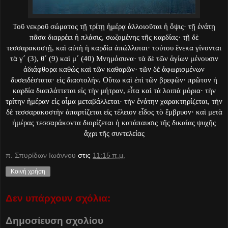
Τοῦ νεκροῦ σώματος τῇ τρίτῃ ἡμέρᾳ ἀλλοιοῦται ἡ ὄψις· τῇ ἐνάτῃ
πᾶσα διαρρέει ἡ πλάσις, σωζομένης τῆς καρδίας· τῇ δὲ
τεσσαρακοστῇ, καὶ αὐτὴ ἡ καρδία ἀπώλλυται· τούτου ἕνεκα γίνονται
τὰ γ´ (3), θ´ (9) καὶ μ´ (40) Μνημόσυνα· τὰ δὲ τῶν ἁγίων μένουσιν
ἀδιάφθορα καθώς καὶ τῶν καθαρῶν· τῶν δὲ ἀφωρισμένων
δυσειδέστατα· εἰς διαστολήν. Οὕτω καὶ ἐπὶ τῶν βρεφῶν· πρῶτον ἡ
καρδία διαπλάττεται εἰς τὴν μήτραν, εἶτα καὶ τὰ λοιπὰ μόρια· τὴν
τρίτην ἡμέραν εἰς αἷμα μεταβάλλεται· τὴν ἐνάτην χαρακτηρίζεται, τὴν
δὲ τεσσαρακοστὴν ἀπαρτίζεται εἰς τέλειον εἶδος τὸ ἔμβρυον· καὶ μετὰ
ἡμέρας τεσσαράκοντα διορίζεται ἡ κατάπαυσις τῆς δικαίας ψυχῆς
ἄχρι τῆς συντελείας
π. Σπυρίδων Ιωάννου
στις
11:15 π.μ.
Κοινή χρήση
Δεν υπάρχουν σχόλια:
Δημοσίευση σχολίου