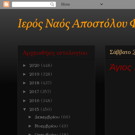
Ιερός Ναός Αποστόλου 
Σάββατο 2
Αρχειοθήκη ιστολογίου
Άγιος
►
2020
(448)
►
2019
(328)
►
2018
(437)
►
2017
(357)
►
2016
(348)
▼
2015
(450)
►
Δεκεμβρίου
(66)
►
Νοεμβρίου
(49)
►
Οκτωβρίου
(18)