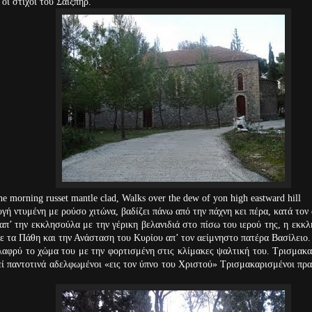
 οι στίχοι του Σαίξπηρ.
morning russet mantle clad, Walks over the dew of yon high eastward hill
ή ντυμένη με ρούσο χιτώνα, βαδίζει πάνω από την πάχνη κει πέρα, κατά τον
την εκκλησούλα με την γέρικη βελανιδιά στο πίσω του ιερού της, η εκκλη
ε τα Πάθη και την Ανάσταση του Κυρίου απ’ τον αείμνηστο πατέρα Βασίλειο.
φρύ το χώμα του με την φορτισμένη στις κλίμακες ψαλτική του. Τρισμακαρ
εί παντοτινά αδελφωμένοι «εις τον ύπνο του Χριστού» Τρισμακαρισμένοι πρα
 λόγια!