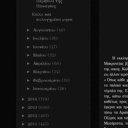
Περιβόλι της
Παναγίας
Καλο και
ευλογημένο μηνα
►
Αυγούστου
(40)
►
Ιουλίου
(35)
►
Ιουνίου
(27)
►
Μαΐου
(32)
Η εκκλησία 
►
Απριλίου
(66)
Μακρυνείας β
της οικογ. Κα
►
Μαρτίου
(34)
εις άλλον ιερ
►
Φεβρουαρίου
(31)
« Όπως κάθε χ
το παλαιό κο
►
Ιανουαρίου
(28)
τέμπλο της. Ε
της, κάτω στ
►
2014
(719)
καθέτως προς
►
2013
(616)
έφερνε και πρ
πίσω τα Αραπ
►
2012
(497)
Οζερός και τα
Μεσάριστα, τ
►
2011
(447)