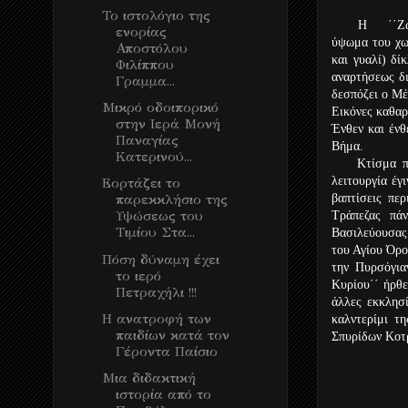
Το ιστολόγιο της
Η ΄΄Ζωο
ενορίας
ύψωμα του χω
Αποστόλου
και γυαλί) δί
Φιλίππου
αναρτήσεως δ
Γραμμα...
δεσπόζει ο Μέ
Μικρό οδοιπορικό
Εικόνες καθαρ
στην Ιερά Μονή
Ένθεν και ένθ
Παναγίας
Βήμα.
Κατερινού...
Κτίσμα που 
λειτουργία έγ
Εορτάζει το
βαπτίσεις πε
παρεκκλήσιο της
Υψώσεως του
Τράπεζας πά
Τιμίου Στα...
Βασιλεύουσας
του Αγίου Όρο
Πόση δύναμη έχει
την Πυρσόγια
το ιερό
Κυρίου΄΄ ήρθ
Πετραχήλι !!!
άλλες εκκλησ
Η ανατροφή των
καλντερίμι τ
παιδίων κατά τον
Σπυρίδων Κοτ
Γέροντα Παίσιο
Μια διδακτική
ιστορία από το