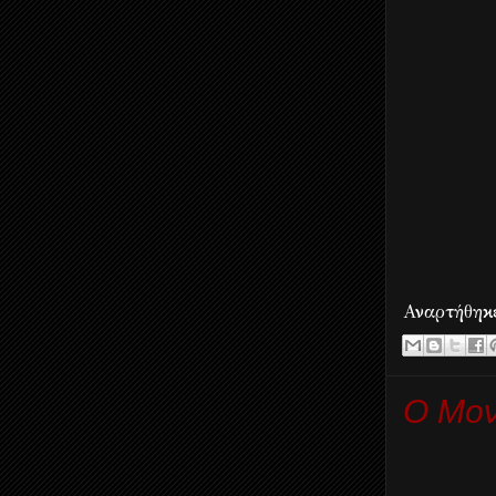
Αναρτήθη
Ο Μον