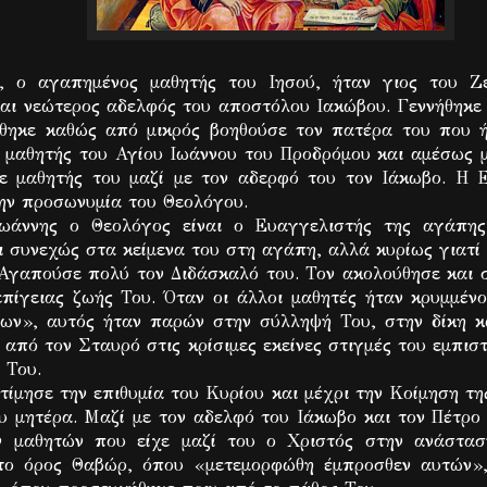
, ο αγαπημένος μαθητής του Ιησού, ήταν γιος του Ζε
αι νεώτερος αδελφός του αποστόλου Ιακώβου. Γεννήθηκε 
θηκε καθώς από μικρός βοηθούσε τον πατέρα του που 
ε μαθητής του Αγίου Ιωάννου του Προδρόμου και αμέσως μ
νε μαθητής του μαζί με τον αδερφό του τον Ιάκωβο. Η 
την προσωνυμία του Θεολόγου.
ωάννης ο Θεολόγος είναι ο Ευαγγελιστής της αγάπης.
 συνεχώς στα κείμενα του στη αγάπη, αλλά κυρίως γιατί 
 Αγαπούσε πολύ τον Διδάσκαλό του. Τον ακολούθησε και σ
επίγειας ζωής Του. Όταν οι άλλοι μαθητές ήταν κρυμμένο
ίων», αυτός ήταν παρών στην σύλληψή Του, στην δίκη κ
από τον Σταυρό στις κρίσιμες εκείνες στιγμές του εμπισ
 Του.
τίμησε την επιθυμία του Κυρίου και μέχρι την Κοίμηση τη
ου μητέρα. Μαζί με τον αδελφό του Ιάκωβο και τον Πέτρο
ν μαθητών που είχε μαζί του ο Χριστός στην ανάστασ
στο όρος Θαβώρ, όπου «μετεμορφώθη έμπροσθεν αυτών»