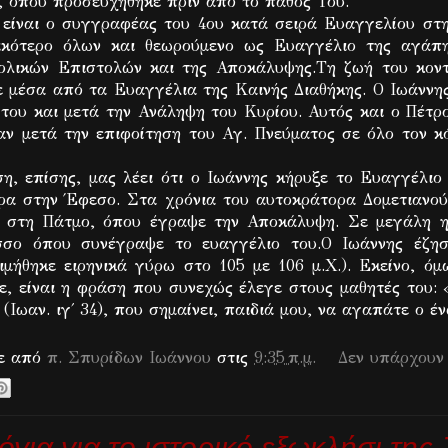
, όπου προσευχήθηκε πριν από το πάθος Του.
 είναι ο συγγραφέας του 4ου κατά σειρά Ευαγγελίου στη
ικότερο όλων και θεωρούμενο ως Ευαγγέλιο της αγάπη
ολικών Επιστολών και της Αποκάλυψης.Τη ζωή του κον
ε μέσα από τα Ευαγγέλια της Καινής Διαθήκης. Ο Ιωάννης
του και μετά την Ανάληψη του Κυρίου. Αυτός και ο Πέτρ
αν μετά την επιφοίτηση του Αγ. Πνεύματος σε όλο τον κ
η, επίσης, μας λέει ότι ο Ιωάννης κήρυξε το Ευαγγέλιο
τερα στην Έφεσο. Στα χρόνια του αυτοκράτορα Δομετιανού
ε στη Πάτμο, όπου έγραψε την Αποκάλυψη. Σε μεγάλη η
σο όπου συνέγραψε το ευαγγέλιο του.Ο Ιωάννης έζη
ιμήθηκε ειρηνικά γύρω στο 105 με 106 μ.Χ.). Εκείνο, όμ
ε, είναι η φράση που συνεχώς έλεγε στους μαθητές του: 
(Ιωαν. ιγ΄ 34), που σημαίνει, παιδιά μου, να αγαπάτε ο έν
κε από
π. Σπυρίδων Ιωάννου
στις
9:35 π.μ.
Δεν υπάρχουν
όγια για το ιστορικό εξωκλήσι τη