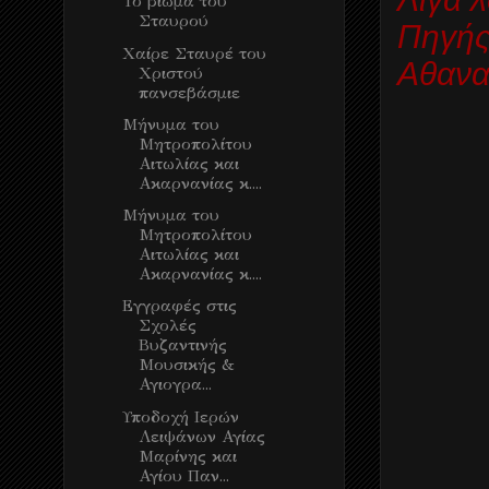
Το βίωμα του
Σταυρού
Πηγής
Χαίρε Σταυρέ του
Αθανα
Χριστού
πανσεβάσμιε
Μήνυμα του
Μητροπολίτου
Αιτωλίας και
Ακαρνανίας κ....
Μήνυμα του
Μητροπολίτου
Αιτωλίας και
Ακαρνανίας κ....
Εγγραφές στις
Σχολές
Βυζαντινής
Μουσικής &
Αγιογρα...
Υποδοχή Ιερών
Λειψάνων Αγίας
Μαρίνης και
Αγίου Παν...