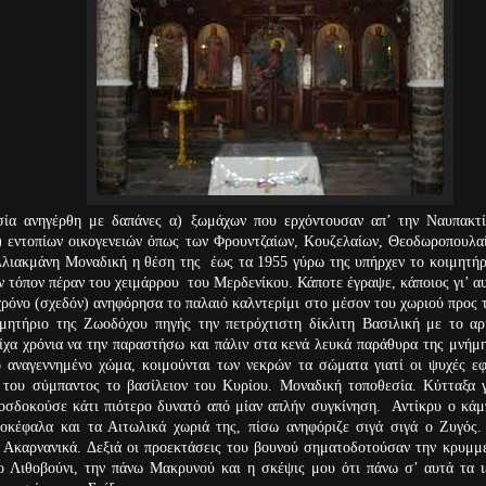
ανηγέρθη με δαπάνες α) ξωμάχων που ερχόντουσαν απ’ την Ναυπακτία
) εντοπίων οικογενειών όπως των Φρουντζαίων, Κουζελαίων, Θεοδωροπουλαί
λλιακμάνη Μοναδική η θέση της έως τα 1955 γύρω της υπήρχεν το κοιμητήρ
όν τόπον πέραν του χειμάρρου του Μερδενίκου. Κάποτε έγραψε, κάποιος γι’ α
ρόνο (σχεδόν) ανηφόρησα το παλαιό καλντερίμι στο μέσον του χωριού προς 
ιμητήριο της Ζωοδόχου πηγής την πετρόχτιστη δίκλιτη Βασιλική με το αρ
ίχα χρόνια να την παραστήσω και πάλιν στα κενά λευκά παράθυρα της μνήμ
ο αναγεννημένο χώμα, κοιμούνται των νεκρών τα σώματα γιατί οι ψυχές εφ
 του σύμπαντος το βασίλειον του Κυρίου. Μοναδική τοποθεσία. Κύτταξα
οσδοκούσε κάτι πιότερο δυνατό από μίαν απλήν συγκίνηση. Αντίκρυ ο κάμπ
οκέφαλα και τα Αιτωλικά χωριά της, πίσω ανηφόριζε σιγά σιγά ο Ζυγός.
 Ακαρνανικά. Δεξιά οι προεκτάσεις του βουνού σηματοδοτούσαν την κρυμμέ
ο Λιθοβούνι, την πάνω Μακρυνού και η σκέψις μου ότι πάνω σ’ αυτά τα 