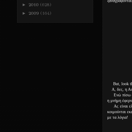
ξαναγράφονται
►
2010
(628)
►
2009
(164)
But, look the 
A, δες, η Αυγ
Ενώ πίσω απ’ 
η μνήμη έφερν
Ας είναι ελα
κοιμούνται εκ
με τα