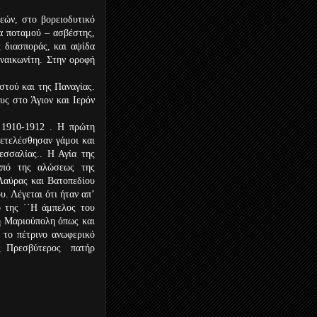
εών, στο βορειοδυτικό
α ποταμού – ασβέστης,
 διασποράς, και αψίδα
ναικωνίτη. Στην οροφή
στού και της Παναγίας.
υς στο Άγιον και Ιερόν
1910-1912 . Η πρώτη
 ετελέσθησαν γάμοι και
εσσαλίας.. Η Αγία της
από της αλώσεως της
Λαύρας και Βατοπεδίου
υ. Λέγεται ότι ήταν απ’
ο της ΄΄Η άμπελος του
ή Μαριούπολη όπως και
 το πέτρινο ανωφερικό
ος Πρεσβύτερος πατήρ