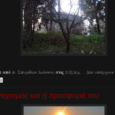
κε από
π. Σπυρίδων Ιωάννου
στις
9:31 π.μ.
Δεν υπάρχουν
αχισμός και η προσφορά του