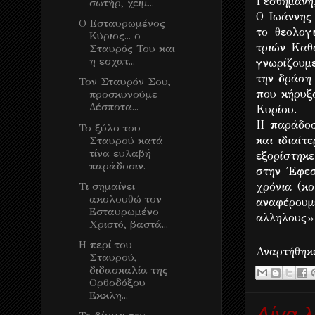
Γεσθημανή
σωτήρ, χειμ...
Ο Ιωάννης
Ο Εσταυρωμένος
το θεολογ
Κύριος... ο
τριών Καθ
Σταυρός Του και
η εσχατ...
γνωρίζουμ
την δράση 
Τον Σταυρόν Σου,
που κήρυξ
προσκυνούμε
Δέσποτα...
Κυρίου.
Η παράδοσ
Το ξύλο του
και ιδιαί
Σταυρού κατά
τίνα ευλαβή
εξορίστηκ
παράδοσιν.
στην Έφεσ
Τι σημαίνει
χρόνια (κο
ακολουθώ τον
αναφέρουμ
Εσταυρωμένο
αλληλους» 
Χριστό, βαστά...
H περί του
Αναρτήθη
Σταυρού,
διδασκαλία της
Ορθοδόξου
Εκκλη...
Λίγα λ