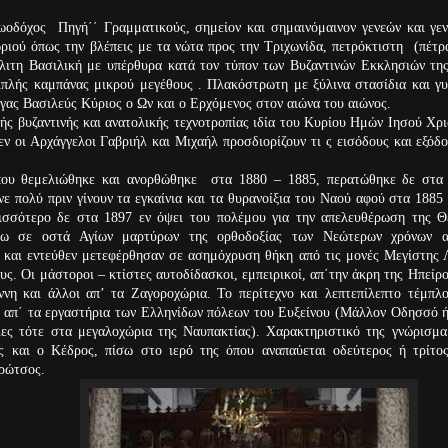
δόχος
Πηγή΄΄ Γραμματικούς, σημείον και σημαινόμαινον γενεών και γεν
ριού όπως την βλέπεις με τα νώτα προς την Τριχωνίδα, πετρόκτιστη (πέτρ
κλιτη Βασιλική με υπέρθυρα κατά τον τύπον των Βυζαντινών Εκκλησιών της
ιπλής καμπάνας μικρού μεγέθους . Πλακόστρωτη με ξύλινα στασίδια και γυ
γας Βασιλεύς Κύριος ο Ων και ο Ερχόμενος στον αιώνα του αιώνος.
ής βυζαντινής και ανατολικής τεχνοτροπίας ιδία του Κυρίου Ημών Ιησού Χρι
εν οι Αρχάγγελοι Γαβριήλ και Μιχαήλ προσδιορίζουν τι ς εισόδους και εξόδο
θεμελιώθηκε και ανορθώθηκε στα 1880 – 1885, περατώθηκε δε στα 
ινε πολύ πριν γίνουν τα εγκαίνια και τα θυρανοίξια του Ναού αφού στα 1885
ρισσότερο δε στα 1897 εν όψει του πολέμου για την απελευθέρωση της Θ
νω σε οστά Αγίων μαρτύρων της ορθοδοξίας των Νεώτερων χρόνων 
 και εντεύθεν μετεφέρθησαν σε ασημόχρυση θήκη από τις μονές Μεγίστης 
υς. Οι μάστοροι – κτίστες αυτοδίδασκοι, εμπειρικοί, απ΄την άκρη της Ηπείρο
ννη και άλλοι απ’ τα Ζαγοροχώρια. Το περίτεχνο και λεπτεπίλεπτο τέμπλ
ε απ΄ τα εργαστήρια των Ελληνίδων πόλεων του Ευξείνου (Μάλλον Οδησσό 
ίες τότε στα μεγαλοχώρια της Ναυπακτίας). Χαρακτηριστικό της γνώρισμα
ης και ο Κέδρος, πίσω στο ιερό της όπου αναπαύεται οδεύτερος ή τρίτ
ρώτσος.