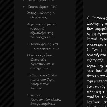
▼
Σεπτεμβρίου
(24)
Άγιος Ιωάννης ο
Θεολόγος
Ο Ιωάννης
Σαλώμης κ
Λίγα λόγια για το
ιστορικό
δεν μορφώ
εξωκλήσι της
αρχή έγιν
Ζωοδόχου Π...
Ιησού έγι
Ο Μοναχισμός και
απένειμε 
η προσφορά του
Ο Άγιος Ι
αναφέρεται
Ὁ Σταυρός εἶναι
ἐλπίς τῶν
εξέφραζε.
Χριστιανῶν, ο
ώρες της 
σωτήρ τῶν ...
των Ιουδα
To Ζωοποιό Ξύλο
όπου κάτω 
κατά τον Άγιο
την μητέρα
Κοσμά τον
Και αυτός 
Αιτωλό
αληθινή τ
Σταυρὸς
τριάδα το
Χριστιανῶν ἐλπίς,
Ιαείρου, 
ἀπεγνωσμένων